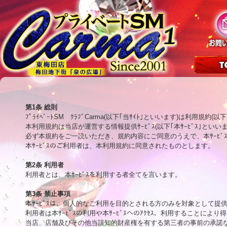
第1条 総則

ﾌﾟﾗｲﾍﾞｰﾄSM　ｸﾗﾌﾞCarma(以下｢当ｻｲﾄ｣といいます)は利用
本利用規約は当店が運営する情報提供ｻｰﾋﾞｽ(以下｢本ｻｰﾋﾞｽ｣と
必ず本規約をご一読いただき、規約内容にご同意のうえで、本ｻｰﾋﾞ
本ｻｰﾋﾞｽのご利用者は、本利用規約に同意されたものとします。

第2条 利用者

利用者とは、本ｻｰﾋﾞｽを利用する者全てを言います。

第3条 禁止事項

本ｻｰﾋﾞｽは、個人的なご利用を目的とされる方のみを対象として提
利用者は本ｻｰﾋﾞｽの利用や本ｻｰﾋﾞｽへのｱｸｾｽ、利用することにより
当店、店舗及びその他当該知的財産権を有する第三者の事前の承諾な