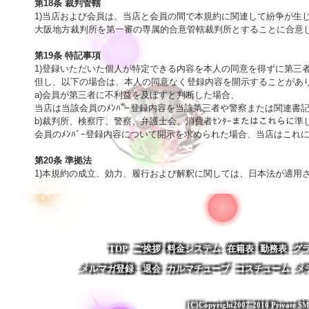
第18条 裁判管轄

1)当店および会員は、当店と会員の間で本規約に関連して紛争が生じ
大阪地方裁判所を第一審の専属的合意管轄裁判所とすることに合意しま
第19条 特記事項

1)登録いただいた個人が特定できる内容を本人の同意を得ずに第三
但し、以下の場合は、本人の同意なく登録内容を開示することがあり
a)会員が第三者に不利益を及ぼすと判断した場合、

当店は当該会員のﾒﾝﾊﾞｰ登録内容を当該第三者や警察または関連書
b)裁判所、検察庁、警察、弁護士会、消費者ｾﾝﾀｰまたはこれらに準
会員のﾒﾝﾊﾞｰ登録内容について開示を求められた場合、当店はこれに
第20条 準拠法

1)本規約の成立、効力、履行および解釈に関しては、日本法が適用
TOP
ご挨拶
料金システム
在籍表
勤務表
グ
メルマガ登録・退会
カルマチューブ
コスチューム
メ
(C)Copyright2007-2010 Private SM