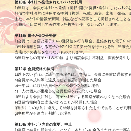
第10条 本ｻｲﾄへ発信されたｺﾝﾃﾝﾂの利用

1)当店は、会員が本ｻｲﾄへ発信（掲載･開示･提供･送付）したｺﾝﾃﾝﾂ
無償で非独占的に使用する権利（複製、転載、編集、出版、発売、譲
また、本ｻｲﾄの情報が新聞、雑誌などへ記事として掲載されることを
会員は当店に対して著作権人格権を行使しないものとします。

第11条 電子ﾒｰﾙの受発信

1)会員は、当店と電子ﾒｰﾙの受発信を行う場合、登録された電子ﾒｰﾙｱ
2)登録情報と異なる電子ﾒｰﾙｱﾄﾞﾚｽにて受発信を行った場合、当該
当店はその責任を負わないものとします。

3)当店からの電子ﾒｰﾙの不達により当該会員に不利益、損害が発生
第12条 会員資格の抹消

1)以下のいずれかに該当する場合は、当店は、会員に事前に通知す
a)会員が本規約等に違反したと当店が判断した場合

b)一年以上に渡り会員ﾍﾟｰｼﾞへのﾛｸﾞｲﾝが無い場合

c)一人の個人が重複して会員登録を行っている場合

d)当店より会員に対し、電子ﾒｰﾙ等による連絡が取れなくなった場合

e)登録情報内容に虚偽があることが発覚した場合

f)過去にこの規約に違反して登録を抹消されたものであることが判明
g)事務局が不適当と判断した場合 

第13条 本ｻｰﾋﾞｽ内容の変更、中止

1)当店は会員に通知することなく、本ｻｰﾋﾞｽの全体またはその一