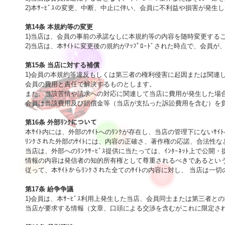
2)本ｻｰﾋﾞｽの変更、中断、中止に伴い、会員に不利益や損害が発生
第14条 本規約等の変更

1)当店は、会員の事前の承諾なしに本規約等の内容を随時変更する
2)当店は、本ｻｲﾄに変更後の規約がｱｯﾌﾟﾛｰﾄﾞされた時点で、会員
第15条 当店に対する補償

1)会員の本規約等違反もしくは第三者の権利侵害に起因または関連
会員の費用と責任で解決するものとします。

また、当該苦情や請求への対応に関連して当店に費用が発生した場合
会員は当該費用及び賠償金等（当店が支払った訴訟費用を含む）を負
第16条 外部ﾘﾝｸについて

本ｻｲﾄ内には、外部のｻｲﾄへのﾘﾝｸが存在し、当店の管理下にないｻｲﾄ
ﾘﾝｸされた外部のｻｲﾄには、内容の正確さ、著作権の応諾、合法性
当店は、外部へのﾘﾝｸｻｰﾋﾞｽ提供に当たっては、ｲﾝﾀｰﾈｯﾄ上で
情報の内容は発信者の知的所有権として尊重されるべきであるという
従って、本ｻｲﾄからﾘﾝｸされた全てのｻｲﾄの内容に対し、 当店は一切
第17条 紛争争議

1)会員は、本ｻｰﾋﾞｽ利用上発生した当店、会員同士または第三者との
当店が要求する情報（文章、口頭による交渉を含むがこれに限定され