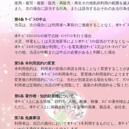
使用・複写・複製・販売・再販売・再生その他私的利用の範囲を越え
また、次の場合に該当する行為、または該当するおそれのある行為を
第4条 ｻｰﾋﾞｽの中止

当店は、次の場合には利用者へ事前のご連絡することなく、本ｻｰﾋ
本ｻｰﾋﾞｽのｼｽﾃﾑの保守点検･ﾒﾝﾃﾅﾝｽを行う場合

火災、停電もしくは天災地変等により本ｻｰﾋﾞｽの提供ができなくなっ
本ｻｰﾋﾞｽのｾﾝﾀ設備が利用している電気通信ｻｰﾋﾞｽ又はｲﾝﾀｰﾈｯﾄﾌﾟ
その他、当店が中断または中止の必要があると判断した場合

第5条 本利用規約の変更

本利用規約は、利用者の皆様の承諾を得ることなく変更することがあ
この場合には、本ｻｰﾋﾞｽの利用条件は、変更後の利用規約によります
変更後の利用規約については、当社が別途定める場合を除いて、ｵﾝﾗ
利用者は定期的に当店のHPを閲覧して、最新の利用規約をご覧くださ
第6条 著作権・知的財産権について

本ｻｰﾋﾞｽ上にある情報、ｺﾝﾃﾝﾂ、人物、画像、映像、ﾛｺﾞの著作
ただし、本ｻｰﾋﾞｽ上に掲載されている企業の画像、製品名、会社名
第7条 免責事項

利用者は、自己の責任において本ｻｰﾋﾞｽを利用するものとし、本ｻｰ
いかなる責任を負わないものとします。
