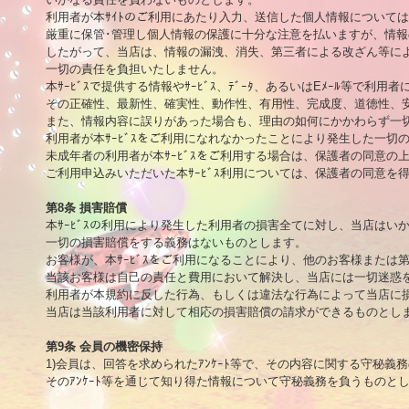
利用者が本ｻｲﾄのご利用にあたり入力、送信した個人情報については
厳重に保管･管理し個人情報の保護に十分な注意を払いますが、情報
したがって、当店は、情報の漏洩、消失、第三者による改ざん等によ
一切の責任を負担いたしません。

本ｻｰﾋﾞｽで提供する情報やｻｰﾋﾞｽ、ﾃﾞｰﾀ、あるいはEﾒｰﾙ等で利用
その正確性、最新性、確実性、動作性、有用性、完成度、道徳性、安
また、情報内容に誤りがあった場合も、理由の如何にかかわらず一切
利用者が本ｻｰﾋﾞｽをご利用になれなかったことにより発生した一切
未成年者の利用者が本ｻｰﾋﾞｽをご利用する場合は、保護者の同意の
ご利用申込みいただいた本ｻｰﾋﾞｽ利用については、保護者の同意を
第8条 損害賠償

本ｻｰﾋﾞｽの利用により発生した利用者の損害全てに対し、当店はい
一切の損害賠償をする義務はないものとします。

お客様が、本ｻｰﾋﾞｽをご利用になることにより、他のお客様または
当該お客様は自己の責任と費用において解決し、当店には一切迷惑を
利用者が本規約に反した行為、もしくは違法な行為によって当店に損
当店は当該利用者に対して相応の損害賠償の請求ができるものとしま
第9条 会員の機密保持

1)会員は、回答を求められたｱﾝｹｰﾄ等で、その内容に関する守秘義
そのｱﾝｹｰﾄ等を通じて知り得た情報について守秘義務を負うものとしま