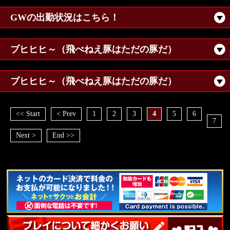
GWの出勤状況はこちら！
ブヒヒヒ～（飛べねえ豚はただの豚だ）
ブヒヒヒ～（飛べねえ豚はただの豚だ）
<< Start
< Prev
1
2
3
4
5
6
7
Next >
End >>