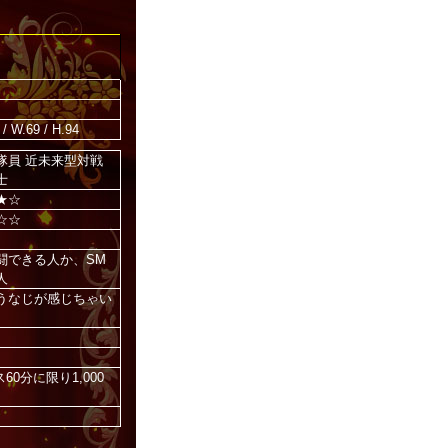
 / W.69 / H.94
隊員 近未来型対戦
士
★☆
☆☆
闘できる人か、SM
人
うなじが感じちゃい
60分に限り1,000