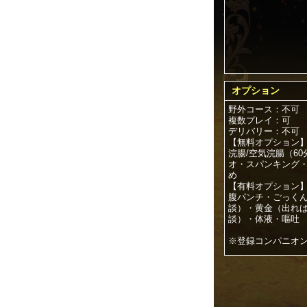
オプション
野外コース：不可
複数プレイ：可
デリバリー：不可
【無料オプション
浣腸/空気浣腸（60
オ・スパンキング
め
【有料オプション
腹パンチ・ごっくん
談）・黄金（出れ
談）・体液・嘔吐
※登録コンパニオ
登録コンパニオン
女の子がSM.カル
い合わせがあれば
お客様からお問い
オンとの仲介役を