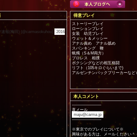
画
得意プレイ
ストーリープレイ
ローションプレイ
報(梅田) (@carmasokuhou)
2016
女装 幼児プレイ
ウェット＆メッシー
アナル責め アナル舐め
スパンキング 鞭
蝋燭（S＆M両方）
プロレス 相撲
ボクシングなどの相互格闘
リフト（105キロぐらいまで)
アルゼンチンバックブリーカーなど
本人コメント
------------------------
直メール
maju@carma.jp
------------------------
※東京でのプレイについて※
興味がある方は、メールください＾