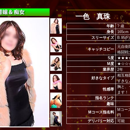
一色 真珠
年齢
? 歳
身長
165cm
スリーサイズ
B.95(F)
元自衛
キャッチコピー
格闘戦
S度
★★★
M度
★☆☆
業界歴
2年
相互格
好きなタイプ
すきな
胸と、
性感帯
ます！
指名ランク
趣味
Mコース
Mコース指名料
円
デリバリー対応
可能