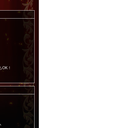
もOK！
＾