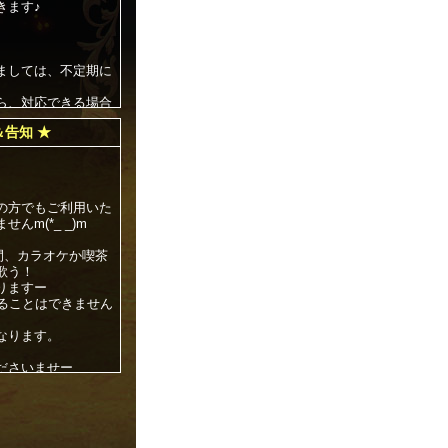
きます♪
ましては、不定期に
ら、対応できる場合
＆告知 ★
したら、１週間くら
の方でもご利用いた
m(*_ _)m
じゅ です＾＾
時間、カラオケか喫茶
歌う！
りますー
することはできません
なります。
ださいませー
負をしてみないか？
いも( ・∀・) Ｏ