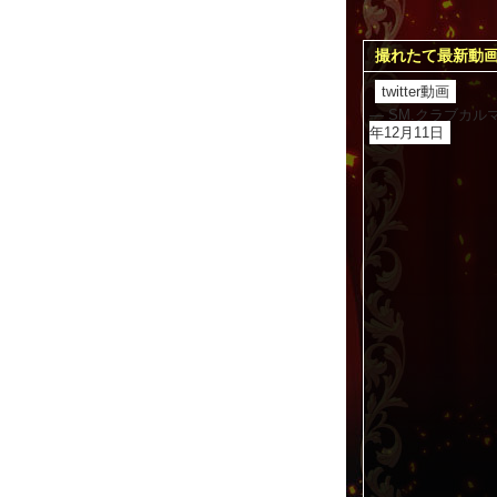
撮れたて最新動
twitter動画
— SM.クラブカルマ速
年12月11日