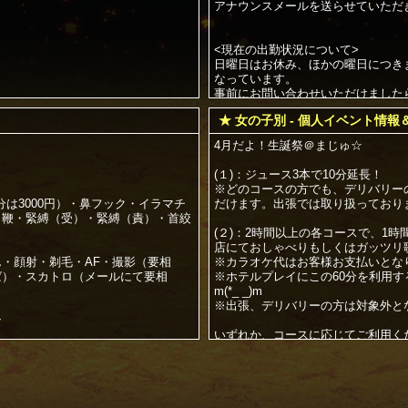
アナウンスメールを送らせていただ
<現在の出勤状況について>
日曜日はお休み、ほかの曜日につき
なっています。
事前にお問い合わせいただけました
もあります。
★ 女の子別 - 個人イベント情報
日曜日を含め、ご希望の日がありま
い前までにメールください＾＾
4月だよ！生誕祭＠まじゅ☆
(１)：ジュース3本で10分延長！
】
※どのコースの方でも、デリバリー
分は3000円）・鼻フック・イラマチ
だけます。出張では取り扱っておりません
・鞭・緊縛（受）・緊縛（責）・首絞
一 色 真 珠 ☆ いっしき ま
(２)：2時間以上の各コースで、1
】
店にておしゃべりもしくはガッツリ
生誕祭、絶賛開催中、なう( ・∀・o)
・顔射・剃毛・AF・撮影（要相
※カラオケ代はお客様お支払いとな
ば）・スカトロ（メールにて要相
※ホテルプレイにこの60分を利用
m(*_ _)m
相変わらず、格闘大好き！
※出張、デリバリーの方は対象外と
もちろん、相撲が超得意！
ン
いずれか、コースに応じてご利用く
どうだ、一色真珠と、相撲で真剣勝
とは・・・
マのHPに登録しお客様のご予約、お問
で！
対応する嬢の事です。
プロレスは、ストーリーも技の掛け合
合わせがあれば私どもが登録コンパニ
ジュース3本のうち、1本を
Ｋ！
務め
ハーゲンダッツアイス１個&#10024;